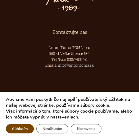
Kontaktujte nás
Anton Toma TOMA s.r.o.
968 41 Veľké Uherce 630
Tel./Fax: 038/7486 461
Email:
info@antontoma.sk
Aby sme vám poskytli čo najlepší používateľský zážitok na
našej webovej stránke, používame súbory cookie.
www.S4Y.sk
©
2026
Viac informácií o tom, ktoré súbory cookie používame, alebo
Všeobecné obchodné podmienky
ich môžete vypnúť v
nastaveniach
.
Súhlasím
Nesúhlasím
Nastavenia