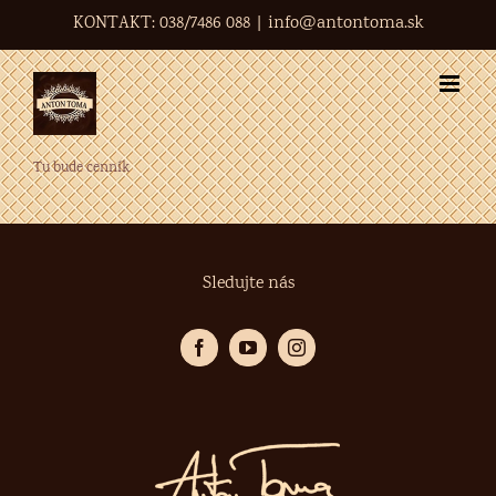
Skip
KONTAKT: 038/7486 088
|
info@antontoma.sk
to
content
Tu bude cenník
Sledujte nás