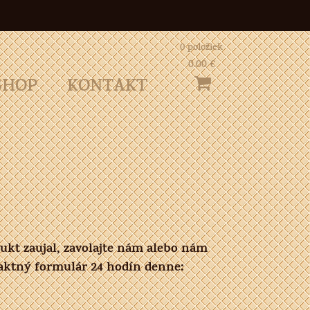
0 položiek
0.00 €
SHOP
KONTAKT
ukt zaujal, zavolajte nám alebo nám
aktný formulár 24 hodín denne: