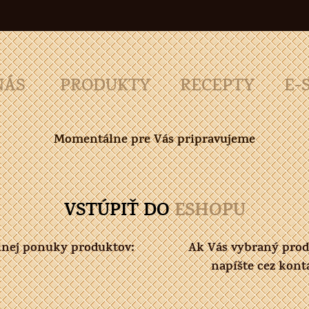
NÁS
PRODUKTY
RECEPTY
E-
Momentálne pre Vás pripravujeme
VSTÚPIŤ DO
ESHOPU
álnej ponuky produktov:
Ak Vás vybraný prod
napíšte cez kont