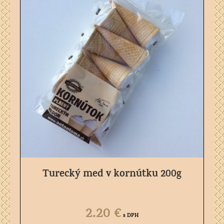
Turecký med v kornútku 200g
2.20
€
s DPH