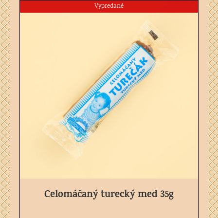
Vypredané
TURECKÝ MED
Celomáčaný turecký med 35g