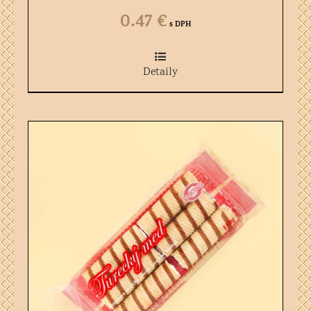
0.47
€
s DPH
Detaily