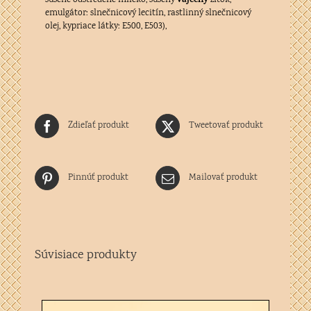
vaječný
sušené odstredené mlieko, sušený
žĺtok,
emulgátor: slnečnicový lecitín, rastlinný slnečnicový
olej, kypriace látky: E500, E503),
Zdieľať produkt
Tweetovať produkt
Pinnúť produkt
Mailovať produkt
Súvisiace produkty