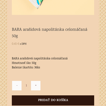
BARA arašidová napolitánka celomáčaná
50g
0.45
€
s DPH
BARA arašidová napolitánka celomáčaná
Hmotnosť 1ks: 50g
Balenie 1kartón: 36ks
množstvo
BARA
arašidová
PRIDAŤ DO KOŠÍKA
napolitánka
celomáčaná