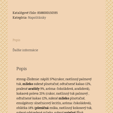
50g
Katalógové číslo:
8588000150595
Kategória:
Napolitánky
Popis
Ďalšie informácie
Popis
strong>Zloženie: náplň 57%(cukor, rastlinný palmový
mlieko
tuk,
sušené plnotučné, odtučnené kakao 12%,
arašidy
pražené
9%, aróma: čokoládová, arašidová),
kakaová poleva 25% (cukor, rastlinný tuk palmový ,
mlieko
odtučnené kakao 12%, sušené
plnotučné,
emulgátory: slnečnicový lecitín, aróma: čokoládová),
pšeničná
oblátka 18% (
múka, rastlinný kokosový tuk,