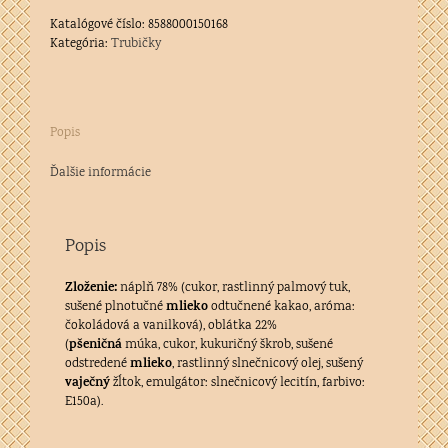
Katalógové číslo:
8588000150168
Kategória:
Trubičky
Popis
Ďalšie informácie
Popis
Zloženie:
náplň 78% (cukor, rastlinný palmový tuk,
mlieko
sušené plnotučné
odtučnené kakao, aróma:
čokoládová a vanilková), oblátka 22%
pšeničná
(
múka, cukor, kukuričný škrob, sušené
mlieko
odstredené
, rastlinný slnečnicový olej, sušený
vaječný
žĺtok, emulgátor: slnečnicový lecitín, farbivo:
E150a).