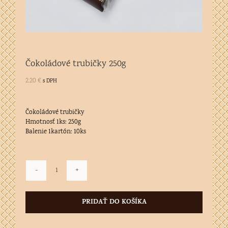
Čokoládové trubičky 250g
2.20
€
s DPH
Čokoládové trubičky
Hmotnosť 1ks: 250g
Balenie 1kartón: 10ks
množstvo
Čokoládové
trubičky
PRIDAŤ DO KOŠÍKA
250g