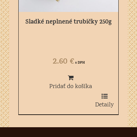
Sladké neplnené trubičky 250g
2.60
€
s DPH
Pridať do košíka
Detaily