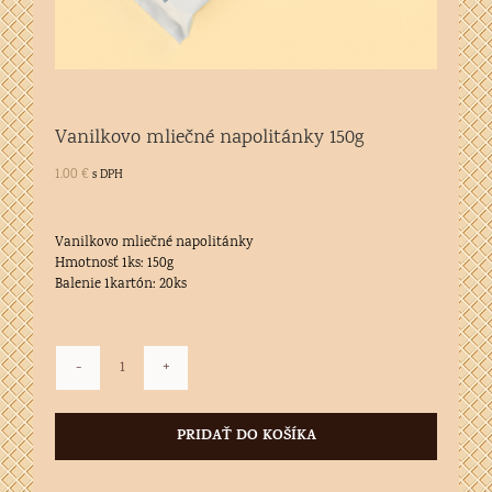
Vanilkovo mliečné napolitánky 150g
1.00
€
s DPH
Vanilkovo mliečné napolitánky
Hmotnosť 1ks: 150g
Balenie 1kartón: 20ks
množstvo
Vanilkovo
mliečné
PRIDAŤ DO KOŠÍKA
napolitánky
150g