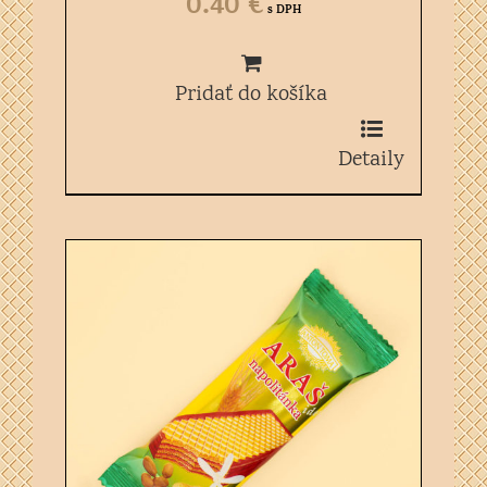
0.40
€
s DPH
Pridať do košíka
Detaily