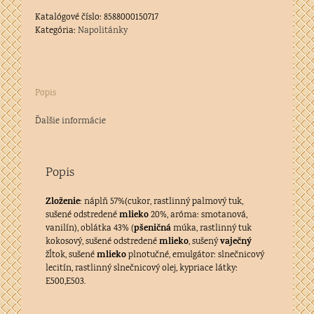
Katalógové číslo:
8588000150717
Kategória:
Napolitánky
Popis
Ďalšie informácie
Popis
Zloženie
: náplň 57%(cukor, rastlinný palmový tuk,
mlieko
sušené odstredené
20%, aróma: smotanová,
pšeničná
vanilín), oblátka 43% (
múka, rastlinný tuk
mlieko
vaječný
kokosový, sušené odstredené
, sušený
mlieko
žĺtok, sušené
plnotučné, emulgátor: slnečnicový
lecitín, rastlinný slnečnicový olej, kypriace látky:
E500,E503.