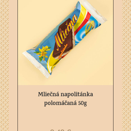
Mliečná napolitánka
polomáčaná 50g