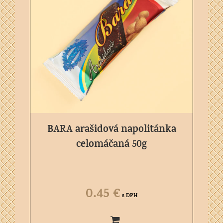
BARA arašidová napolitánka
celomáčaná 50g
0.45
€
s DPH